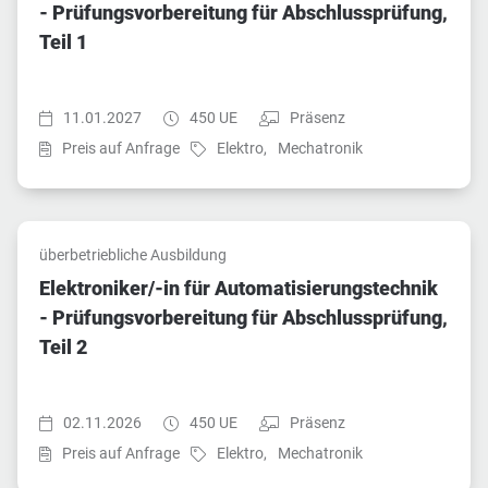
- Prüfungsvorbereitung für Abschlussprüfung,
Teil 1
Startzeit:
Dauer:
Teilnahmeart:
11.01.2027
450 UE
Präsenz
Fach:
Fach:
Preis auf Anfrage
Elektro,
Mechatronik
überbetriebliche Ausbildung
Elektroniker/-in für Automatisierungstechnik
- Prüfungsvorbereitung für Abschlussprüfung,
Teil 2
Startzeit:
Dauer:
Teilnahmeart:
02.11.2026
450 UE
Präsenz
Fach:
Fach:
Preis auf Anfrage
Elektro,
Mechatronik