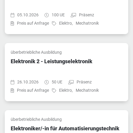
Startzeit:
Dauer:
Teilnahmeart:
05.10.2026
100 UE
Präsenz
Fach:
Fach:
Preis auf Anfrage
Elektro,
Mechatronik
überbetriebliche Ausbildung
Elektronik 2 - Leistungselektronik
Startzeit:
Dauer:
Teilnahmeart:
26.10.2026
50 UE
Präsenz
Fach:
Fach:
Preis auf Anfrage
Elektro,
Mechatronik
überbetriebliche Ausbildung
Elektroniker/-in für Automatisierungstechnik