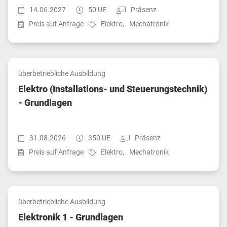
Startzeit:
Dauer:
Teilnahmeart:
14.06.2027
50 UE
Präsenz
Fach:
Fach:
Preis auf Anfrage
Elektro,
Mechatronik
überbetriebliche Ausbildung
Elektro (Installations- und Steuerungstechnik)
- Grundlagen
Startzeit:
Dauer:
Teilnahmeart:
31.08.2026
350 UE
Präsenz
Fach:
Fach:
Preis auf Anfrage
Elektro,
Mechatronik
überbetriebliche Ausbildung
Elektronik 1 - Grundlagen