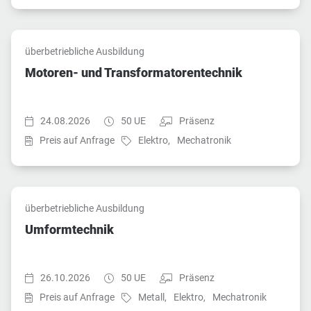
überbetriebliche Ausbildung
Motoren- und Transformatorentechnik
Startzeit:
Dauer:
Teilnahmeart:
24.08.2026
50 UE
Präsenz
Fach:
Fach:
Preis auf Anfrage
Elektro,
Mechatronik
überbetriebliche Ausbildung
Umformtechnik
Startzeit:
Dauer:
Teilnahmeart:
26.10.2026
50 UE
Präsenz
Fach:
Fach:
Fach:
Preis auf Anfrage
Metall,
Elektro,
Mechatronik