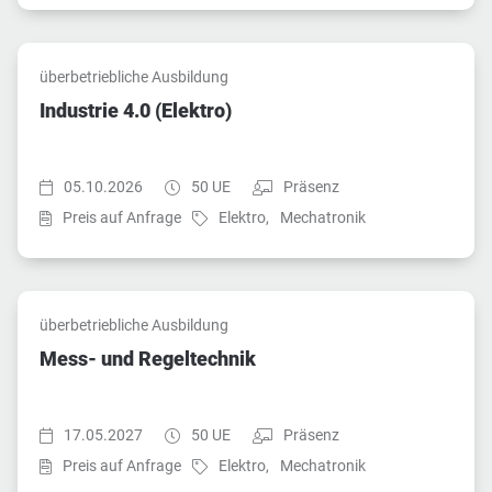
überbetriebliche Ausbildung
Industrie 4.0 (Elektro)
Startzeit:
Dauer:
Teilnahmeart:
05.10.2026
50 UE
Präsenz
Fach:
Fach:
Preis auf Anfrage
Elektro,
Mechatronik
überbetriebliche Ausbildung
Mess- und Regeltechnik
Startzeit:
Dauer:
Teilnahmeart:
17.05.2027
50 UE
Präsenz
Fach:
Fach:
Preis auf Anfrage
Elektro,
Mechatronik