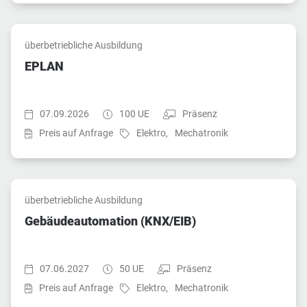
überbetriebliche Ausbildung
EPLAN
Startzeit:
Dauer:
Teilnahmeart:
07.09.2026
100 UE
Präsenz
Fach:
Fach:
Preis auf Anfrage
Elektro,
Mechatronik
überbetriebliche Ausbildung
Gebäudeautomation (KNX/EIB)
Startzeit:
Dauer:
Teilnahmeart:
07.06.2027
50 UE
Präsenz
Fach:
Fach:
Preis auf Anfrage
Elektro,
Mechatronik