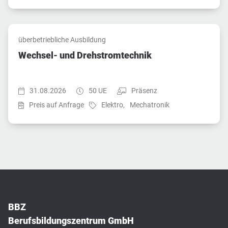
überbetriebliche Ausbildung
Wechsel- und Drehstromtechnik
Startzeit:
Dauer:
Teilnahmeart:
31.08.2026
50 UE
Präsenz
Fach:
Fach:
Preis auf Anfrage
Elektro,
Mechatronik
BBZ
Berufsbildungszentrum GmbH