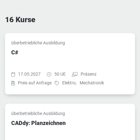
16
Kurse
überbetriebliche Ausbildung
C#
Startzeit:
Dauer:
Teilnahmeart:
17.05.2027
50 UE
Präsenz
Fach:
Fach:
Preis auf Anfrage
Elektro,
Mechatronik
überbetriebliche Ausbildung
CADdy: Planzeichnen