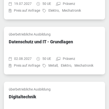
Startzeit:
Dauer:
Teilnahmeart:
19.07.2027
50 UE
Präsenz
Fach:
Fach:
Preis auf Anfrage
Elektro,
Mechatronik
überbetriebliche Ausbildung
Datenschutz und IT - Grundlagen
Startzeit:
Dauer:
Teilnahmeart:
02.08.2027
50 UE
Präsenz
Fach:
Fach:
Fach:
Preis auf Anfrage
Metall,
Elektro,
Mechatronik
überbetriebliche Ausbildung
Digitaltechnik