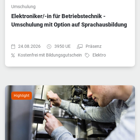
Umschulung
Elektroniker/-in für Betriebstechnik -
Umschulung mit Option auf Sprachausbildung
Startzeit:
Dauer:
Teilnahmeart:
24.08.2026
3950 UE
Präsenz
Fach:
Kostenfrei mit Bildungsgutschein
Elektro
Highlight