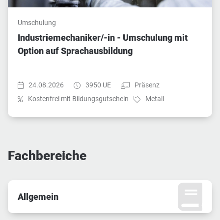
Umschulung
Industriemechaniker/-in - Umschulung mit
Option auf Sprachausbildung
Startzeit:
Dauer:
Teilnahmeart:
24.08.2026
3950 UE
Präsenz
Fach:
Kostenfrei mit Bildungsgutschein
Metall
Fachbereiche
Allgemein