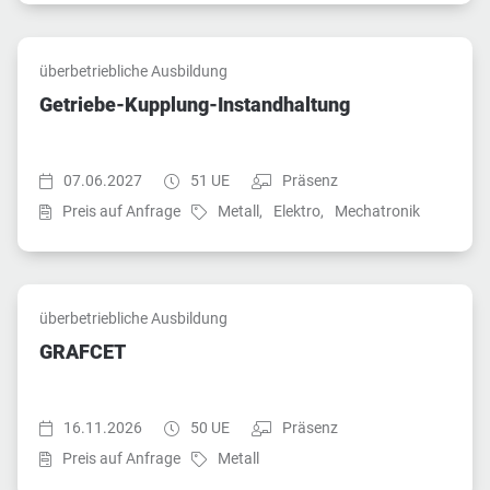
überbetriebliche Ausbildung
Getriebe-Kupplung-Instandhaltung
Startzeit:
Dauer:
Teilnahmeart:
07.06.2027
51 UE
Präsenz
Fach:
Fach:
Fach:
Preis auf Anfrage
Metall,
Elektro,
Mechatronik
überbetriebliche Ausbildung
GRAFCET
Startzeit:
Dauer:
Teilnahmeart:
16.11.2026
50 UE
Präsenz
Fach:
Preis auf Anfrage
Metall