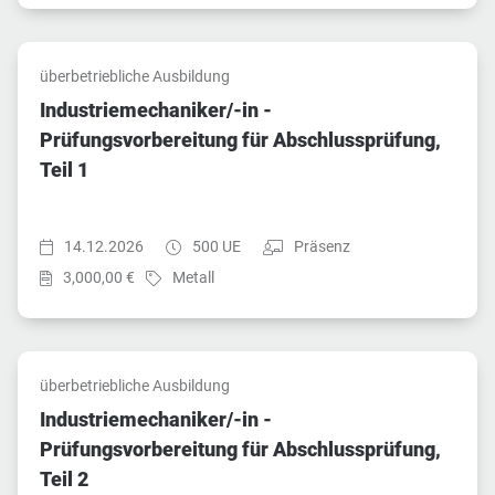
überbetriebliche Ausbildung
Industriemechaniker/-in -
Prüfungsvorbereitung für Abschlussprüfung,
Teil 1
Startzeit:
Dauer:
Teilnahmeart:
14.12.2026
500 UE
Präsenz
Preis:
Fach:
3,000,00 €
Metall
überbetriebliche Ausbildung
Industriemechaniker/-in -
Prüfungsvorbereitung für Abschlussprüfung,
Teil 2