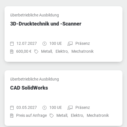
überbetriebliche Ausbildung
3D-Drucktechnik und -Scanner
Startzeit:
Dauer:
Teilnahmeart:
12.07.2027
100 UE
Präsenz
Preis:
Fach:
Fach:
Fach:
600,00 €
Metall,
Elektro,
Mechatronik
überbetriebliche Ausbildung
CAD SolidWorks
Startzeit:
Dauer:
Teilnahmeart:
03.05.2027
100 UE
Präsenz
Fach:
Fach:
Fach:
Preis auf Anfrage
Metall,
Elektro,
Mechatronik