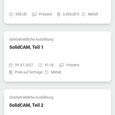
Dauer:
Teilnahmeart:
Preis:
Fach:
550 UE
Präsenz
3,300,00 €
Metall
überbetriebliche Ausbildung
SolidCAM, Teil 1
Startzeit:
Dauer:
Teilnahmeart:
05.07.2027
51 UE
Präsenz
Fach:
Preis auf Anfrage
Metall
überbetriebliche Ausbildung
SolidCAM, Teil 2