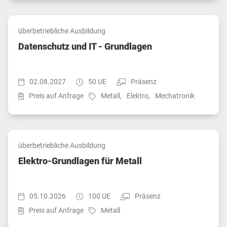
überbetriebliche Ausbildung
Datenschutz und IT - Grundlagen
Startzeit:
Dauer:
Teilnahmeart:
02.08.2027
50 UE
Präsenz
Fach:
Fach:
Fach:
Preis auf Anfrage
Metall,
Elektro,
Mechatronik
überbetriebliche Ausbildung
Elektro-Grundlagen für Metall
Startzeit:
Dauer:
Teilnahmeart:
05.10.2026
100 UE
Präsenz
Fach:
Preis auf Anfrage
Metall