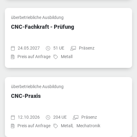
überbetriebliche Ausbildung
CNC-Fachkraft - Prüfung
Startzeit:
Dauer:
Teilnahmeart:
24.05.2027
51 UE
Präsenz
Fach:
Preis auf Anfrage
Metall
überbetriebliche Ausbildung
CNC-Praxis
Startzeit:
Dauer:
Teilnahmeart:
12.10.2026
204 UE
Präsenz
Fach:
Fach:
Preis auf Anfrage
Metall,
Mechatronik