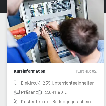
Kursinformation
Kurs-ID: 82
Fach:
Dauer:
Elektro
255 Unterrichtseinheiten
Teilnahmeart:
Preis:
Präsenz
2.641,80 €
Kostenfrei mit Bildungsgutschein