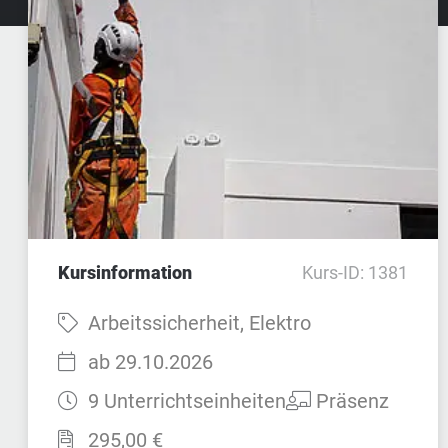
Kursinformation
Kurs-ID: 1381
Fach:
Arbeitssicherheit, Elektro
Startzeit:
ab 29.10.2026
Dauer:
Teilnahmeart:
9 Unterrichtseinheiten
Präsenz
Preis:
295,00 €