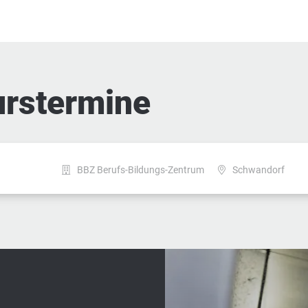
urstermine
BBZ Berufs-Bildungs-Zentrum
Schwandorf