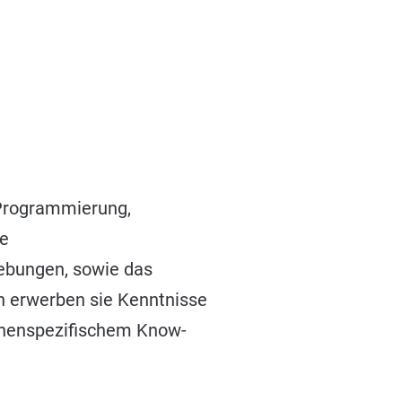
 Programmierung,
se
ebungen, sowie das
h erwerben sie Kenntnisse
chenspezifischem Know-