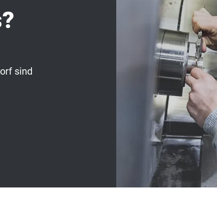
s?
rf sind