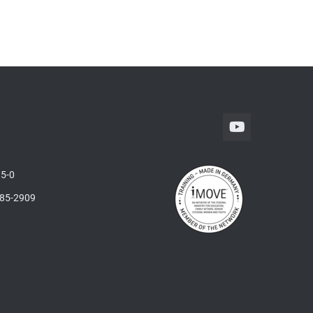
5-0
285-2909