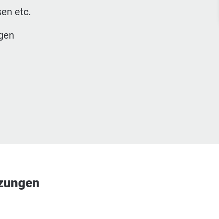
en etc.
gen
tzungen