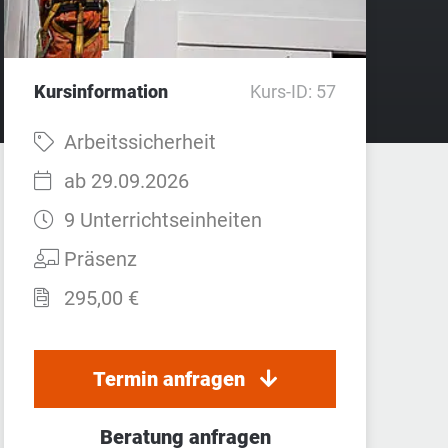
Kursinformation
Kurs-ID: 57
Fach:
Arbeitssicherheit
Startzeit:
ab 29.09.2026
Dauer:
9 Unterrichtseinheiten
Teilnahmeart:
Präsenz
Preis:
295,00 €
Termin anfragen
Beratung anfragen