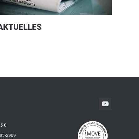
AKTUELLES
5-0
285-2909