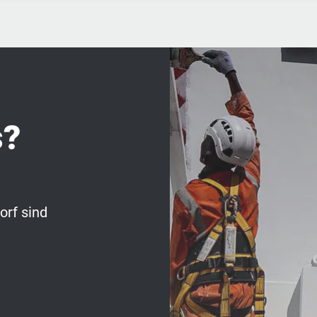
s?
rf sind