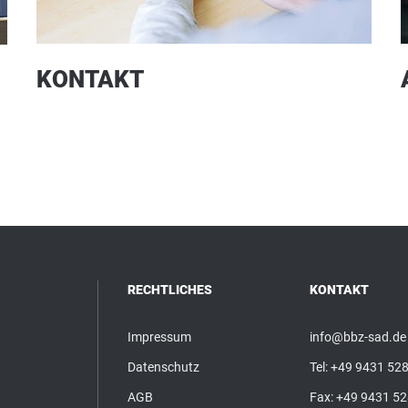
KONTAKT
RECHTLICHES
KONTAKT
Impressum
info@bbz-sad.de
Datenschutz
Tel:
+49 9431 528
AGB
Fax: +49 9431 5