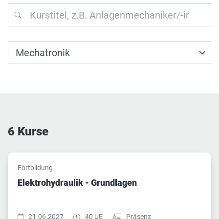
6
Kurse
Fortbildung
Elektrohydraulik - Grundlagen
Startzeit:
Dauer:
Teilnahmeart:
21.06.2027
40 UE
Präsenz