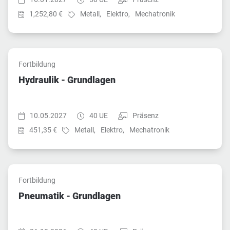
Preis:
Fach:
Fach:
Fach:
1,252,80 €
Metall,
Elektro,
Mechatronik
Fortbildung
Hydraulik - Grundlagen
Startzeit:
Dauer:
Teilnahmeart:
10.05.2027
40 UE
Präsenz
Preis:
Fach:
Fach:
Fach:
451,35 €
Metall,
Elektro,
Mechatronik
Fortbildung
Pneumatik - Grundlagen