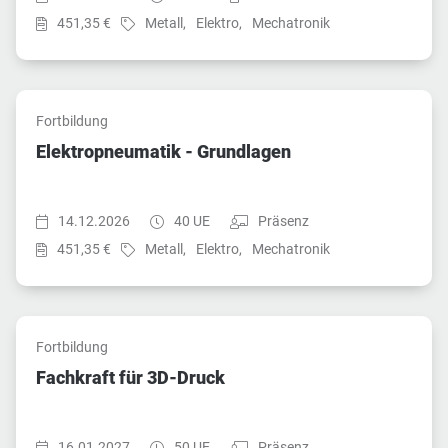
Preis:
Fach:
Fach:
Fach:
451,35 €
Metall,
Elektro,
Mechatronik
Fortbildung
Elektropneumatik - Grundlagen
Startzeit:
Dauer:
Teilnahmeart:
14.12.2026
40 UE
Präsenz
Preis:
Fach:
Fach:
Fach:
451,35 €
Metall,
Elektro,
Mechatronik
Fortbildung
Fachkraft für 3D-Druck
Startzeit:
Dauer:
Teilnahmeart:
16.01.2027
50 UE
Präsenz